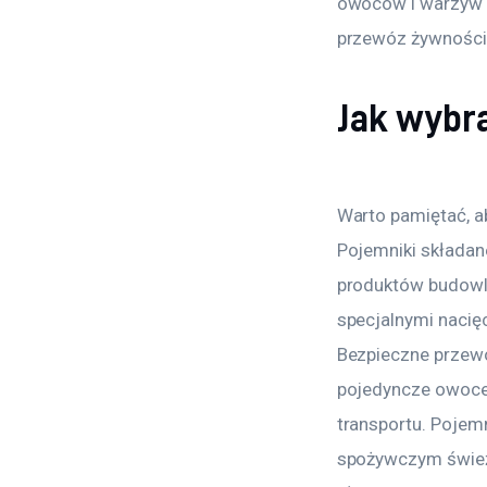
owoców i warzyw w
przewóz żywności
Jak wybr
Warto pamiętać, a
Pojemniki składan
produktów budowla
specjalnymi nacię
Bezpieczne przew
pojedyncze owoce,
transportu. Pojem
spożywczym świeżo