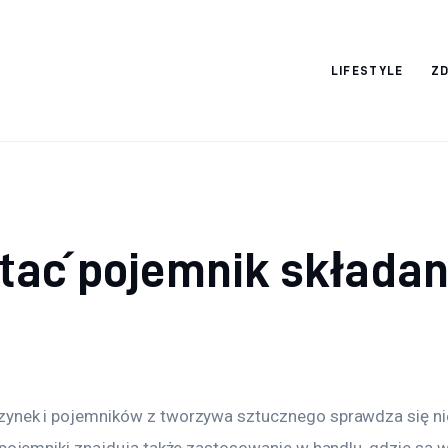
Nightlife
LIFESTYLE
Z
tać pojemnik składa
ynek i pojemników z tworzywa sztucznego sprawdza się nie
e pojemniki znajdują także zastosowanie w handlu, gdzie są