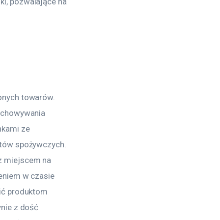
i, pozwalające na
onych towarów.
zechowywania
nkami ze
któw spożywczych.
z miejscem na
zeniem w czasie
nić produktom
nie z dość