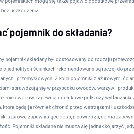
 pojemnikach mogą się także pojawić dodatkowe przekładk
 bez uszkodzenia.
ać pojemnik do składania?
by pojemnik składany był dostosowany do rodzaju przewoż
e o jednolitych ściankach rekomendowane są raczej do pr
nych i przemysłowych. Z kolei pojemniki z ażurowymi ścia
ciami sprawdzają się w przypadku owoców, warzyw i produ
ożenie owoców zapewnią dodatkowe półki czy wytłaczanki 
 które będą je również chronić przed wstrząsami i uszkod
niki ażurowe zapewniające dostęp powietrza, co ma zapew
ść. Pojemniki składane nie muszą się jednak kojarzyć jedy