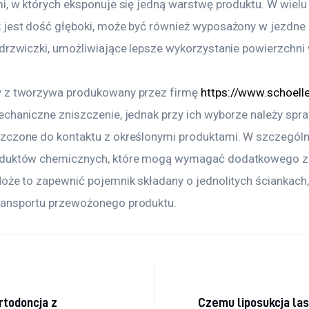
mi, w których eksponuje się jedną warstwę produktu. W wielu
 jest dość głęboki, może być również wyposażony w jezdne 
 drzwiczki, umożliwiające lepsze wykorzystanie powierzchn
 z tworzywa produkowany przez firmę 
https://www.schoelle
chaniczne zniszczenie, jednak przy ich wyborze należy spra
zczone do kontaktu z określonymi produktami. W szczególn
oduktów chemicznych, które mogą wymagać dodatkowego za
oże to zapewnić pojemnik składany o jednolitych ściankach,
ransportu przewożonego produktu.
a
rtodoncja z
Czemu liposukcja la