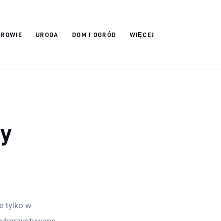
DROWIE
URODA
DOM I OGRÓD
WIĘCEJ
ny
 tylko w 
 wykorzystywane 