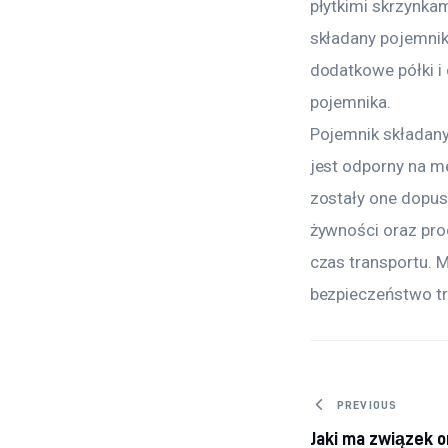
płytkimi skrzynka
składany pojemnik
dodatkowe półki i
pojemnika.
Pojemnik składany
jest odporny na me
zostały one dopus
żywności oraz pr
czas transportu. M
bezpieczeństwo t
Nawigacj
PREVIOUS
Jaki ma związek o