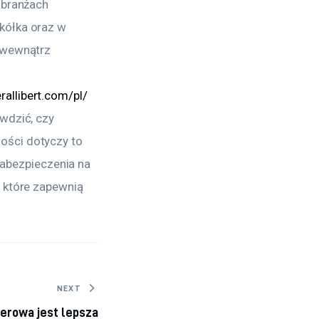
 branżach
kółka oraz w
i wewnątrz
rallibert.com/pl/
wdzić, czy 
ości dotyczy to 
bezpieczenia na 
 które zapewnią 
NEXT
serowa jest lepsza