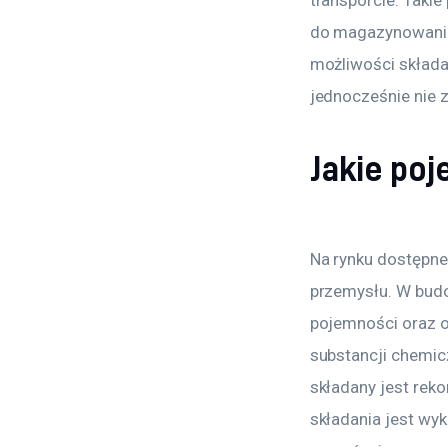
do magazynowania
możliwości składan
jednocześnie nie z
Jakie poj
Na rynku dostępne
przemysłu. W budo
pojemności oraz 
substancji chemic
składany jest rek
składania jest wy