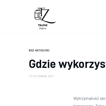
Lifestyle
Zdrowie
Uroda
Dom i ogród
BEZ KATEGORII
Więcej
Gdzie wykorzys
15 LISTOPADA, 2017
Wytrzymałość skrz
transporcie. Taki