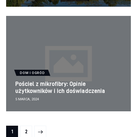
DOM I OGRÓD
Pościel z mikrofibry: Opinie
użytkowników i ich doświadczenia
5 MARCA, 2024
Stronicowanie
>
PAGE
1
PAGE
2
wpisów