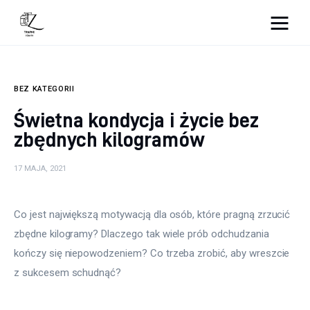
Nightlife
BEZ KATEGORII
Lifestyle
Świetna kondycja i życie bez
Zdrowie
zbędnych kilogramów
Uroda
17 MAJA, 2021
Dom i ogród
Co jest największą motywacją dla osób, które pragną zrzucić 
Więcej
zbędne kilogramy? Dlaczego tak wiele prób odchudzania 
kończy się niepowodzeniem? Co trzeba zrobić, aby wreszcie 
z sukcesem schudnąć?