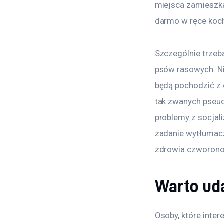
miejsca zamieszka
darmo w ręce koch
Szczególnie trzeb
psów rasowych. Nie
będą pochodzić z 
tak zwanych pseud
problemy z socjal
zadanie wytłumaczy
zdrowia czworonog
Warto uda
Osoby, które inte