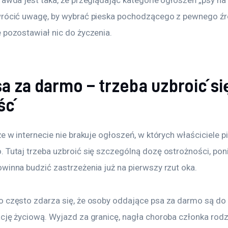
wrócić uwagę, by wybrać pieska pochodzącego z pewnego źró
 pozostawiał nic do życzenia.
 za darmo – trzeba uzbroić si
ść
że w internecie nie brakuje ogłoszeń, w których właściciele 
. Tutaj trzeba uzbroić się szczególną dozę ostrożności, po
winna budzić zastrzeżenia już na pierwszy rzut oka.
o często zdarza się, że osoby oddające psa za darmo są d
cję życiową. Wyjazd za granicę, nagła choroba członka rodz