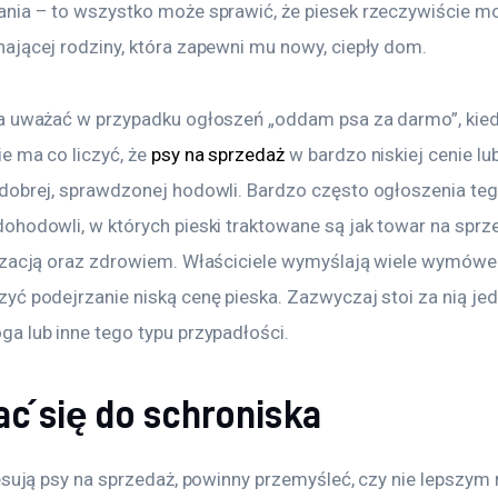
nia – to wszystko może sprawić, że piesek rzeczywiście m
ającej rodziny, która zapewni mu nowy, ciepły dom.
a uważać w przypadku ogłoszeń „oddam psa za darmo”, kied
 ma co liczyć, że 
psy na sprzedaż
 w bardzo niskiej cenie l
dobrej, sprawdzonej hodowli. Bardzo często ogłoszenia teg
ohodowli, w których pieski traktowane są jak towar na sprz
izacją oraz zdrowiem. Właściciele wymyślają wiele wymówek
ć podejrzanie niską cenę pieska. Zazwyczaj stoi za nią jed
a lub inne tego typu przypadłości.
ć się do schroniska
resują psy na sprzedaż, powinny przemyśleć, czy nie lepszym