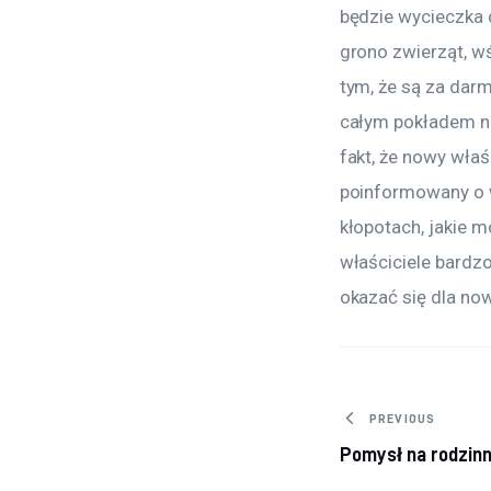
będzie wycieczka 
grono zwierząt, w
tym, że są za dar
całym pokładem na
fakt, że nowy właś
poinformowany o 
kłopotach, jakie 
właściciele bardz
okazać się dla no
Nawigacj
PREVIOUS
Pomysł na rodzin
wpisu