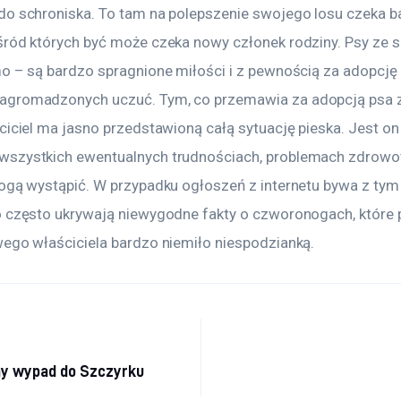
do schroniska. To tam na polepszenie swojego losu czeka b
śród których być może czeka nowy członek rodziny. Psy ze s
mo – są bardzo spragnione miłości i z pewnością za adopcję
gromadzonych uczuć. Tym, co przemawia za adopcją psa ze
ciciel ma jasno przedstawioną całą sytuację pieska. Jest on 
wszystkich ewentualnych trudnościach, problemach zdrowot
mogą wystąpić. W przypadku ogłoszeń z internetu bywa z tym
o często ukrywają niewygodne fakty o czworonogach, które 
wego właściciela bardzo niemiło niespodzianką.
a
ny wypad do Szczyrku