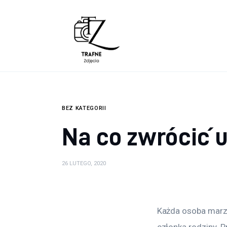
Lifestyle
Zdrowie
Uroda
Dom i ogród
BEZ KATEGORII
Więcej
Na co zwrócić 
26 LUTEGO, 2020
Każda osoba marz
członka rodziny. P