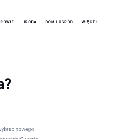
DROWIE
URODA
DOM I OGRÓD
WIĘCEJ
a?
wybrać nowego 
 sprzedaż”, warto 