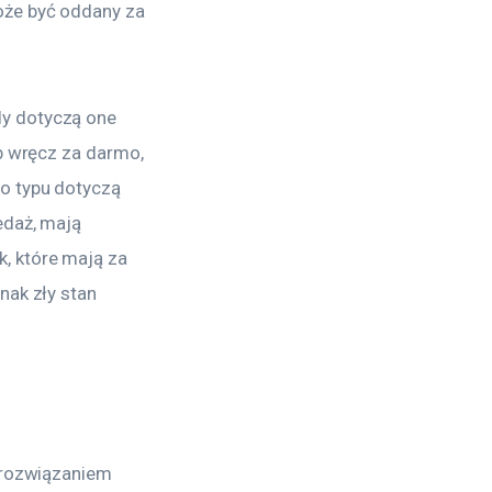
oże być oddany za 
y dotyczą one 
ub wręcz za darmo, 
o typu dotyczą 
edaż, mają 
, które mają za 
nak zły stan 
 rozwiązaniem 