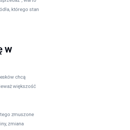
dła, którego stan 
ę w
piesków chcą 
nieważ większość 
o tego zmuszone 
iny, zmiana 