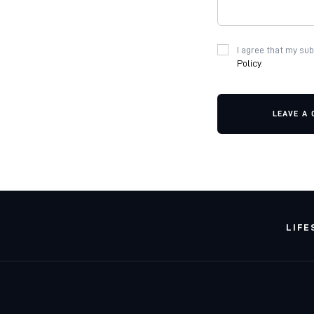
I agree that my sub
Policy
.
LEAVE A
LIFE