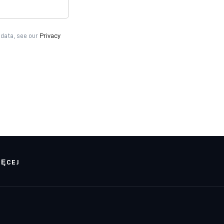
 data, see our
Privacy
IĘCEJ