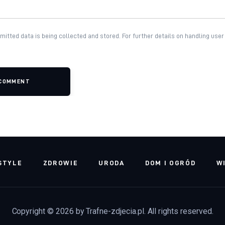
mitted data is being collected and stored. For further details on handling user
 COMMENT
STYLE
ZDROWIE
URODA
DOM I OGRÓD
W
Copyright © 2026 by Trafne-zdjecia.pl. All rights reserved.