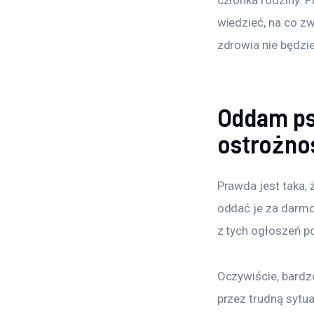
wiedzieć, na co z
zdrowia nie będzie
Oddam psa
ostrożno
Prawda jest taka, 
oddać je za darmo
z tych ogłoszeń po
Oczywiście, bardz
przez trudną sytua