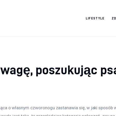
Nightlife
LIFESTYLE
Z
uwagę, poszukując ps
ąca o własnym czworonogu zastanawia się, w jaki sposób 
rawda jest taka, że przeglądając kategorie ogłoszeń „psy na