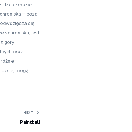
ardzo szerokie 
chroniska – poza 
 odwdzięczą się 
 schroniska, jest 
z góry 
nych oraz 
 różnie– 
później mogą 
NEXT
Paintball