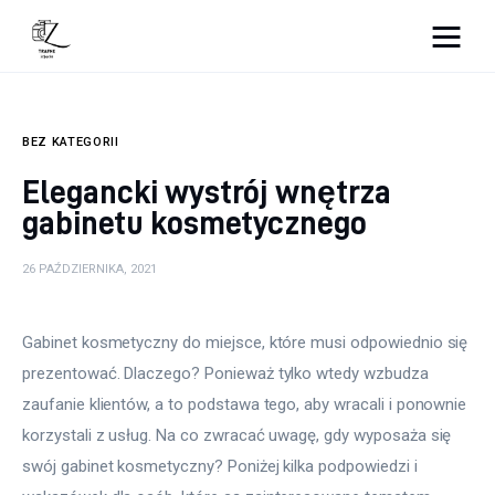
Nightlife
BEZ KATEGORII
Lifestyle
Elegancki wystrój wnętrza
Zdrowie
gabinetu kosmetycznego
Uroda
26 PAŹDZIERNIKA, 2021
Dom i ogród
Gabinet kosmetyczny do miejsce, które musi odpowiednio się 
Więcej
prezentować. Dlaczego? Ponieważ tylko wtedy wzbudza 
zaufanie klientów, a to podstawa tego, aby wracali i ponownie 
korzystali z usług. Na co zwracać uwagę, gdy wyposaża się 
swój gabinet kosmetyczny? Poniżej kilka podpowiedzi i 