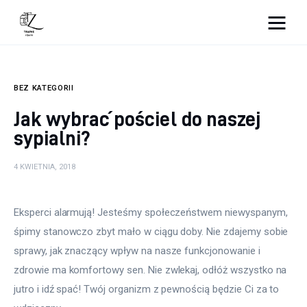
Nightlife
BEZ KATEGORII
Lifestyle
Jak wybrać pościel do naszej
Zdrowie
sypialni?
Uroda
4 KWIETNIA, 2018
Dom i ogród
Eksperci alarmują! Jesteśmy społeczeństwem niewyspanym, 
Więcej
śpimy stanowczo zbyt mało w ciągu doby. Nie zdajemy sobie 
sprawy, jak znaczący wpływ na nasze funkcjonowanie i 
zdrowie ma komfortowy sen. Nie zwlekaj, odłóż wszystko na 
jutro i idź spać! Twój organizm z pewnością będzie Ci za to 