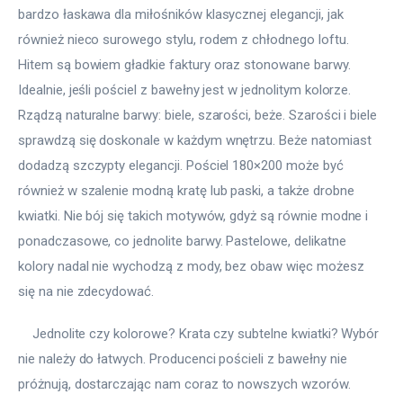
bardzo łaskawa dla miłośników klasycznej elegancji, jak 
również nieco surowego stylu, rodem z chłodnego loftu. 
Hitem są bowiem gładkie faktury oraz stonowane barwy. 
Idealnie, jeśli pościel z bawełny jest w jednolitym kolorze. 
Rządzą naturalne barwy: biele, szarości, beże. Szarości i biele 
sprawdzą się doskonale w każdym wnętrzu. Beże natomiast 
dodadzą szczypty elegancji. Pościel 180×200 może być 
również w szalenie modną kratę lub paski, a także drobne 
kwiatki. Nie bój się takich motywów, gdyż są równie modne i 
ponadczasowe, co jednolite barwy. Pastelowe, delikatne 
kolory nadal nie wychodzą z mody, bez obaw więc możesz 
się na nie zdecydować. 
    Jednolite czy kolorowe? Krata czy subtelne kwiatki? Wybór 
nie należy do łatwych. Producenci pościeli z bawełny nie 
próżnują, dostarczając nam coraz to nowszych wzorów. 