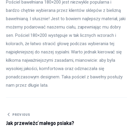
Pościel bawełniana 180×200 jest niezwykle popularna i 
bardzo chętnie wybierana przez klientów sklepów z bielizną 
bawełnianą. I słusznie! Jest to bowiem najlepszy materiał, jaki 
możemy podarować naszemu ciału, zapewniając mu dobry 
sen. Pościel 180×200 występuje w tak licznych wzorach i 
kolorach, że łatwo stracić głowę podczas wybierania tej 
najpiękniejszej do naszej sypialni. Warto jednak kierować się 
kilkoma najważniejszymi zasadami, mianowicie: aby była 
wysokiej jakości, komfortowa oraz odznaczała się 
ponadczasowym designem. Taka pościel z bawełny posłuży 
nam przez długie lata.
Nawigacja
PREVIOUS
Jak przewieźć małego psiaka?
wpisu