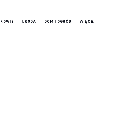
DROWIE
URODA
DOM I OGRÓD
WIĘCEJ