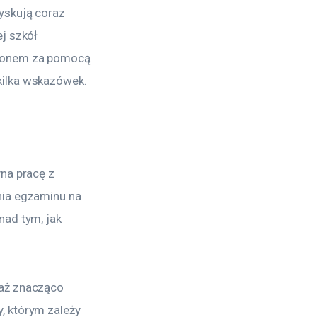
yskują coraz 
j szkół 
hronem za pomocą 
kilka wskazówek.
na pracę z 
nia egzaminu na 
ad tym, jak 
aż znacząco 
, którym zależy 