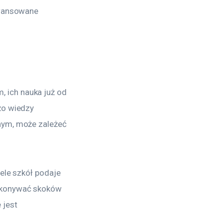
awansowane 
 ich nauka już od 
żo wiedzy 
nym, może zależeć 
ele szkół podaje 
ykonywać skoków 
 jest 