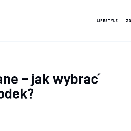
Nightlife
LIFESTYLE
Z
ne – jak wybrać
odek?