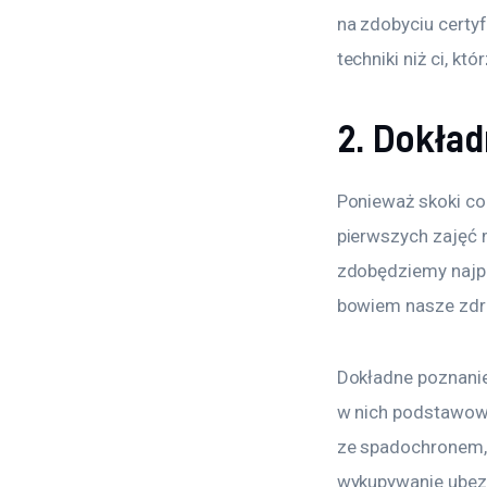
na zdobyciu certy
techniki niż ci, k
2. Dokład
Ponieważ skoki co
pierwszych zajęć 
zdobędziemy najpi
bowiem nasze zdro
Dokładne poznanie 
w nich podstawowe
ze spadochronem, j
wykupywanie ubez