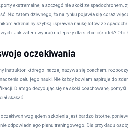
porty ekstremalne, a szczególnie skoki ze spadochronem, z
ć. Nic zatem dziwnego, że na rynku pojawia się coraz więce
nikom adrenaliny szybką i sprawną naukę lotów ze spadoc
ych. Jak zatem wybrać najlepszy dla siebie ośrodek? Oto 
 swoje oczekiwania
y instruktor, którego inaczej nazywa się coachem, rozpoczy
aczenia celu jego nauki. Nie każdy bowiem aspiruje do zda
ikacji. Dlatego decydując się na skoki coachowane, pomyśl n
ciał skakać.
 oczekiwań względem szkolenia jest bardzo istotne, poniew
nie odpowiedniego planu treningowego. Dla przykładu osoby