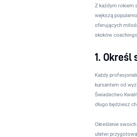
Z każdym rokiem s
większą popularnoś
oferujących miłoś
skoków coachingow
1. Określ
Każdy profesjonaln
kursantem od wyzn
Świadectwo Kwalif
długo będziesz ch
Określenie swoich
ułatwi przygotowa