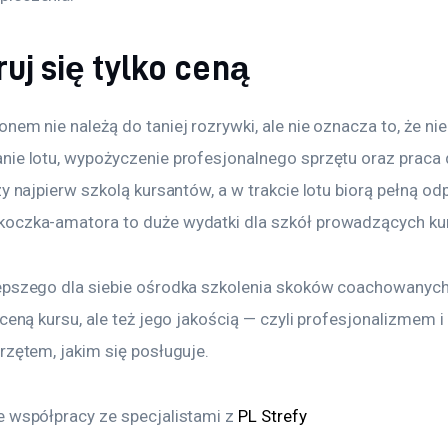
ruj się tylko ceną
nem nie należą do taniej rozrywki, ale nie oznacza to, że nie
nie lotu, wypożyczenie profesjonalnego sprzętu oraz prac
zy najpierw szkolą kursantów, a w trakcie lotu biorą pełną o
oczka-amatora to duże wydatki dla szkół prowadzących kur
epszego dla siebie ośrodka szkolenia skoków coachowanych 
 ceną kursu, ale też jego jakością — czyli profesjonalizmem
rzętem, jakim się posługuje.
 współpracy ze specjalistami z 
PL Strefy