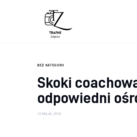
Lifestyle
Zdrowie
Uroda
Dom i ogród
BEZ KATEGORII
Więcej
Skoki coachowa
odpowiedni ośr
10 MAJA, 2018