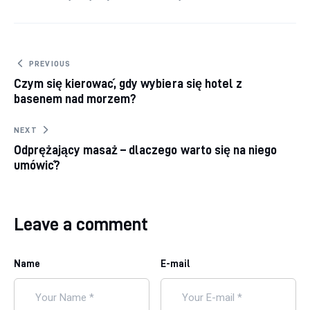
Nawigacja
PREVIOUS
Czym się kierować, gdy wybiera się hotel z
wpisu
basenem nad morzem?
NEXT
Odprężający masaż – dlaczego warto się na niego
umówić?
Leave a comment
Name
E-mail