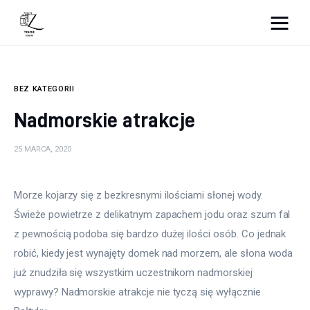
Nightlife
BEZ KATEGORII
Lifestyle
Nadmorskie atrakcje
Zdrowie
25 MARCA, 2020
Uroda
Morze kojarzy się z bezkresnymi ilościami słonej wody. 
Dom i ogród
Świeże powietrze z delikatnym zapachem jodu oraz szum fal 
Więcej
z pewnością podoba się bardzo dużej ilości osób. Co jednak 
robić, kiedy jest wynajęty domek nad morzem, ale słona woda 
już znudziła się wszystkim uczestnikom nadmorskiej 
wyprawy? Nadmorskie atrakcje nie tyczą się wyłącznie 