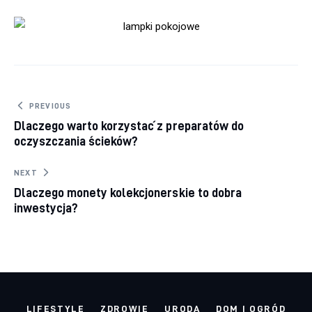
Nawigacja
PREVIOUS
Dlaczego warto korzystać z preparatów do
wpisu
oczyszczania ścieków?
NEXT
Dlaczego monety kolekcjonerskie to dobra
inwestycja?
LIFESTYLE
ZDROWIE
URODA
DOM I OGRÓD