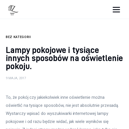
Nightlife
BEZ KATEGORII
Lifestyle
Lampy pokojowe i tysiące
Zdrowie
innych sposobów na oświetlenie
pokoju.
Uroda
9 MAJA, 2017
Dom i ogród
Więcej
To, że pokój czy jakiekolwiek inne oświetlenie można 
oświetlić na tysiące sposobów, nie jest absolutnie przesadą. 
Wystarczy wpisać do wyszukiwarki internetowej lampy 
pokojowe i od razu będzie widać, jak wiele wyników się 