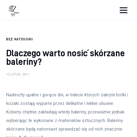
Nightlife
BEZ KATEGORII
Lifestyle
Dlaczego warto nosić skórzane
Zdrowie
baleriny?
Uroda
13 LIPCA, 2017
Dom i ogród
Nadeszły upalne i gorące dni, w trakcie których zakryte botki i 
Więcej
kozaki zostają wyparte przez delikatne i lekkie obuwie. 
Kobiety chętnie zakładają wtedy baleriny, przeważnie jednak 
wybierając te wykonane z materiałów sztucznych. Baleriny 
skórzane będą natomiast sprawdzać się od nich znacznie 