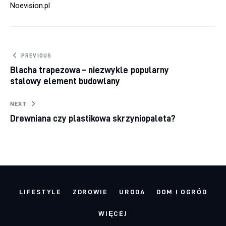
Noevision.pl
Nawigacja
PREVIOUS
Blacha trapezowa – niezwykle popularny
wpisu
stalowy element budowlany
NEXT
Drewniana czy plastikowa skrzyniopaleta?
LIFESTYLE
ZDROWIE
URODA
DOM I OGRÓD
WIĘCEJ