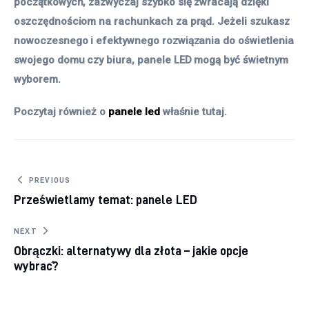
początkowych, zazwyczaj szybko się zwracają dzięki
oszczędnościom na rachunkach za prąd. Jeżeli szukasz
nowoczesnego i efektywnego rozwiązania do oświetlenia
swojego domu czy biura, panele LED mogą być świetnym
wyborem.
Poczytaj również o
panele led
właśnie tutaj.
Nawigacja
PREVIOUS
Prześwietlamy temat: panele LED
wpisu
NEXT
Obrączki: alternatywy dla złota – jakie opcje
wybrać?