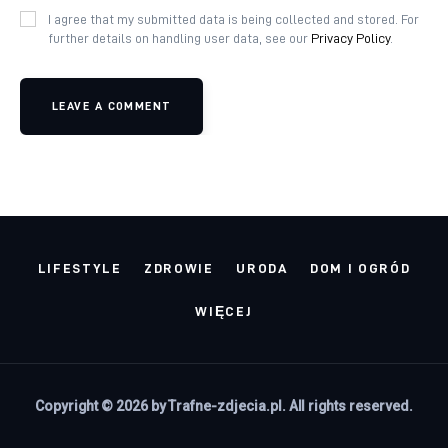
I agree that my submitted data is being collected and stored. For
further details on handling user data, see our
Privacy Policy
.
LEAVE A COMMENT
LIFESTYLE
ZDROWIE
URODA
DOM I OGRÓD
WIĘCEJ
Copyright © 2026 by Trafne-zdjecia.pl. All rights reserved.