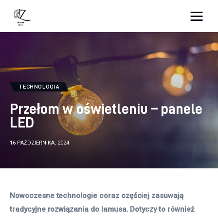
Nightlife
Lifestyle
TECHNOLOGIA
Zdrowie
Przełom w oświetleniu – panele
Uroda
LED
Dom i ogród
16 PAŹDZIERNIKA, 2024
Więcej
Nowoczesne technologie coraz częściej zasuwają 
tradycyjne rozwiązania do lamusa. Dotyczy to również 