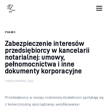
Nightlife
PRAWO
Lifestyle
Zabezpieczenie interesów
Zdrowie
przedsiębiorcy w kancelarii
notarialnej: umowy,
Uroda
pełnomocnictwa i inne
dokumenty korporacyjne
Dom i ogród
4 PAŹDZIERNIKA, 2023
Więcej
Przedsiębiorcy w swojej codziennej działalności spotykają się 
z koniecznością sporządzania, weryfikowania i 