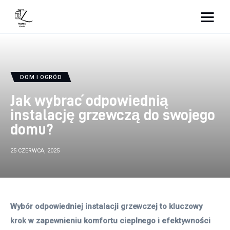
Nightlife
Lifestyle
DOM I OGRÓD
Zdrowie
Jak wybrać odpowiednią
instalację grzewczą do swojego
Uroda
domu?
Dom i ogród
25 CZERWCA, 2025
Więcej
Wybór odpowiedniej instalacji grzewczej to kluczowy 
krok w zapewnieniu komfortu cieplnego i efektywności 