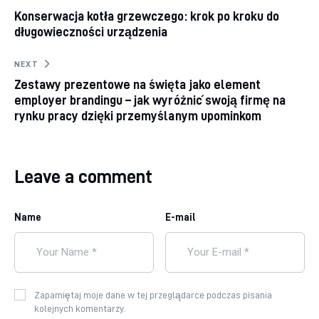
Konserwacja kotła grzewczego: krok po kroku do
wpisu
długowieczności urządzenia
NEXT
Zestawy prezentowe na święta jako element
employer brandingu – jak wyróżnić swoją firmę na
rynku pracy dzięki przemyślanym upominkom
Leave a comment
Name
E-mail
Zapamiętaj moje dane w tej przeglądarce podczas pisania
kolejnych komentarzy.