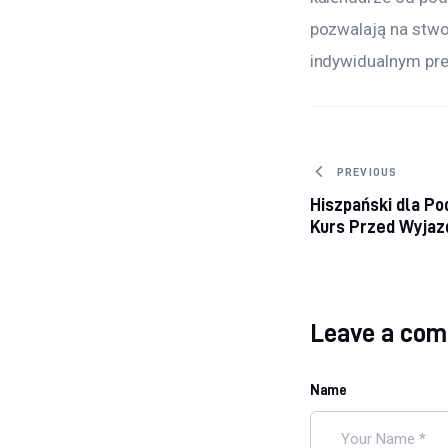
pozwalają na stwo
indywidualnym pre
Nawigacj
PREVIOUS
Hiszpański dla Po
wpisu
Kurs Przed Wyja
Leave a co
Name