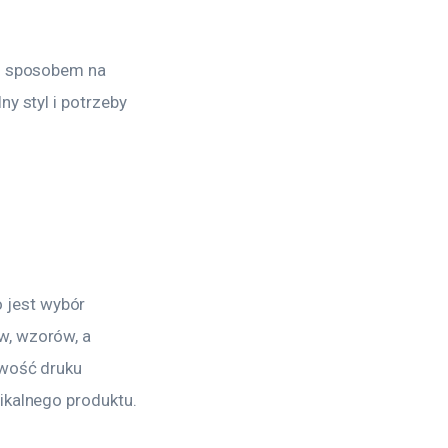
ym sposobem na 
y styl i potrzeby 
jest wybór 
w, wzorów, a 
iwość druku 
ikalnego produktu.