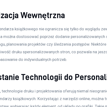
izacja Wewnętrzna
lendarza książkowego nie ogranicza się tylko do wyglądu ze
a można dostosować poprzez dodanie personalizowanych str
ngu, planowania projektów czy śledzenia postępów. Niektóre
liwość druku spersonalizowanych stron, co pozwala na jesz
pasowanie do indywidualnych potrzeb.
anie Technologii do Personali
, technologie druku i projektowania oferują niemal nieogran
endarzy książkowych. Korzystając z narzędzi online, można 
taw, wybierając każdy element, od układu po grafiki. Takie 