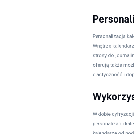
Personal
Personalizacja ka
Wnętrze kalendarz
strony do journali
oferują także moż
elastyczność i do
Wykorzyst
W dobie cyfryzacji
personalizacji kal
kalendarze od pods