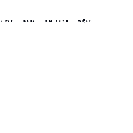
DROWIE
URODA
DOM I OGRÓD
WIĘCEJ