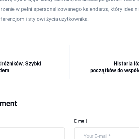
rzenie w pełni spersonalizowanego kalendarza, który idealn
ferencjom i stylowi życia użytkownika.
a
dróżników: Szybki
Historia ł
zdem
początków do współ
mment
E-mail