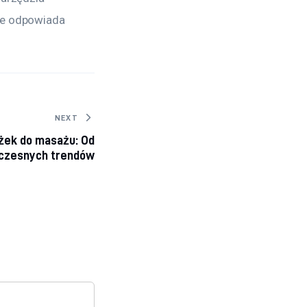
ie odpowiada 
NEXT
óżek do masażu: Od
czesnych trendów