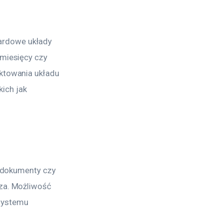
ardowe układy 
 miesięcy czy 
ktowania układu 
ich jak 
na dokumenty czy 
za. Możliwość 
systemu 