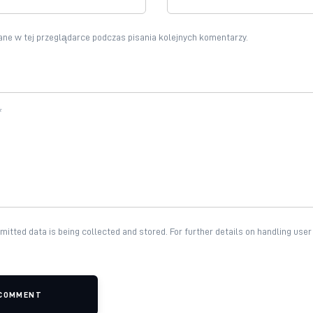
ne w tej przeglądarce podczas pisania kolejnych komentarzy.
mitted data is being collected and stored. For further details on handling user
 COMMENT