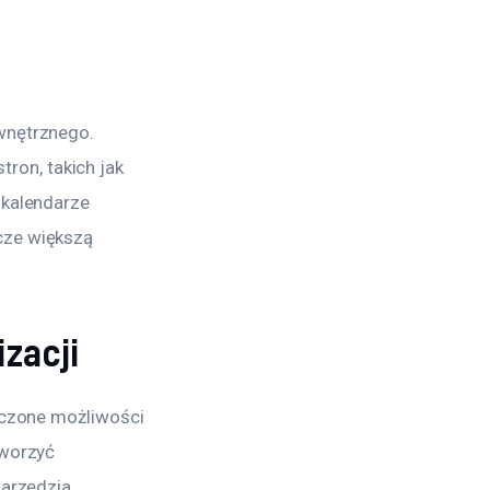
wnętrznego. 
on, takich jak 
 kalendarze 
cze większą 
zacji
iczone możliwości 
tworzyć 
narzędzia 