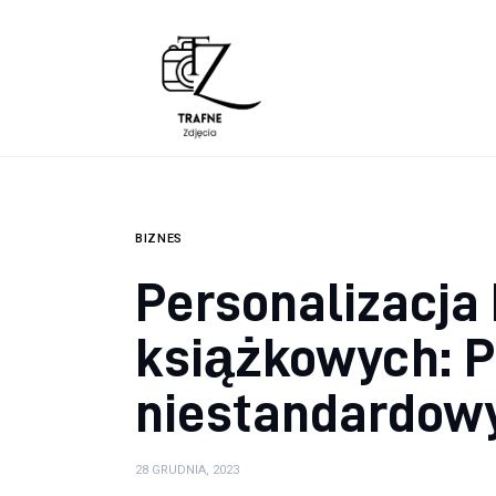
Lifestyle
Zdrowie
Uroda
Dom i ogród
BIZNES
Więcej
Personalizacja
książkowych: P
niestandardow
28 GRUDNIA, 2023