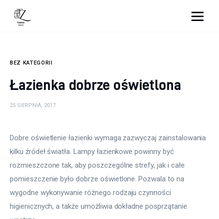
Nightlife
BEZ KATEGORII
Lifestyle
Łazienka dobrze oświetlona
Zdrowie
25 SIERPNIA, 2017
Uroda
Dobre oświetlenie łazienki wymaga zazwyczaj zainstalowania 
Dom i ogród
kilku źródeł światła. Lampy łazienkowe powinny być 
Więcej
rozmieszczone tak, aby poszczególne strefy, jak i całe 
pomieszczenie było dobrze oświetlone. Pozwala to na 
wygodne wykonywanie różnego rodzaju czynności 
higienicznych, a także umożliwia dokładne posprzątanie 