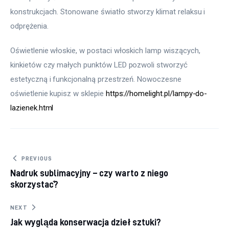
konstrukcjach. Stonowane światło stworzy klimat relaksu i 
odprężenia.
Oświetlenie włoskie, w postaci włoskich lamp wiszących, 
kinkietów czy małych punktów LED pozwoli stworzyć 
estetyczną i funkcjonalną przestrzeń. Nowoczesne 
oświetlenie kupisz w sklepie 
https://homelight.pl/lampy-do-
lazienek.html
Nawigacja
PREVIOUS
Nadruk sublimacyjny – czy warto z niego
wpisu
skorzystać?
NEXT
Jak wygląda konserwacja dzieł sztuki?