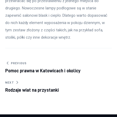
przewracać się po przestawieniu z jednego miejsca do 
drugiego. Nowoczesne lampy podłogowe są w stanie 
zapewnić salonowi blask i ciepło. Dlatego warto dopasować 
do nich każdy element wyposażenia w pokoju dziennym, w 
tym zestaw złożony z części takich, jak na przykład sofa, 
stoliki, półki czy inne dekoracje wnętrz.
Nawigacja
PREVIOUS
Pomoc prawna w Katowicach i okolicy
wpisu
NEXT
Rodzaje wiat na przystanki