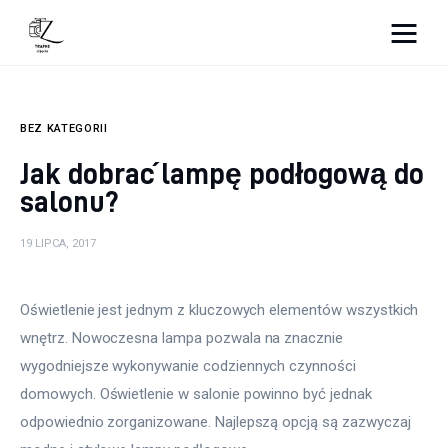
Nightlife
BEZ KATEGORII
Lifestyle
Jak dobrać lampę podłogową do
Zdrowie
salonu?
Uroda
19 LIPCA, 2017
Dom i ogród
Oświetlenie jest jednym z kluczowych elementów wszystkich 
Więcej
wnętrz. Nowoczesna lampa pozwala na znacznie 
wygodniejsze wykonywanie codziennych czynności 
domowych. Oświetlenie w salonie powinno być jednak 
odpowiednio zorganizowane. Najlepszą opcją są zazwyczaj 